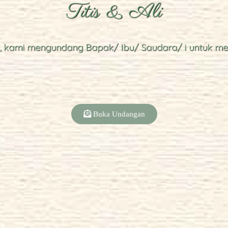
Titis & Ali
0
0
0
Jam
Menit
Detik
, kami mengundang Bapak/ Ibu/ Saudara/ i untuk me
SAVE THE DATE
Buka Undangan