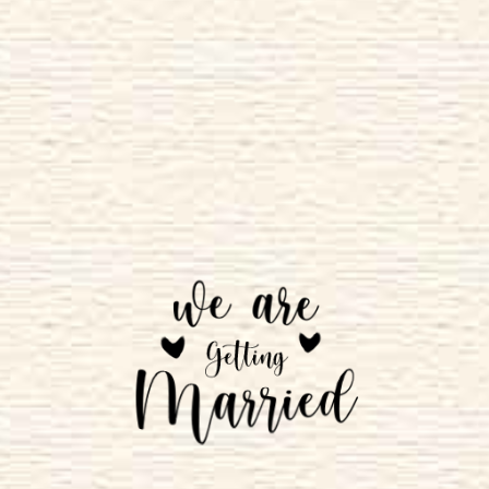
The Wedding Of
Titis & Ali
Banjarnegara
09 . 07 . 2023