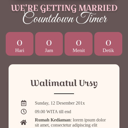
WE'RE GETTING MARRIED
Countdown Timer
0
0
0
0
Hari
Jam
Menit
Detik
Walimatul Ursy
Sunday, 12 Desember 201x
09.00 WITA till end
Rumah Kediaman
: lorem ipsum dolor
sit amet, consectetur adipiscing elit