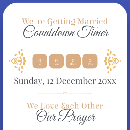
We're Getting Married
Countdown Timer
0
0
0
0
Hari
Jam
Menit
Detik
Sunday, 12 December 20xx
We Love Each Other
Our Prayer