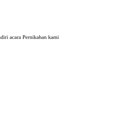
diri acara Pernikahan kami