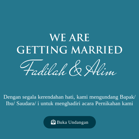
Desa Lengkong,
Kec. Rakit, Banjarnegara
Tasyakuran 2
Fadilah & Alim
Rabu-Kamis
13-14 Juli 2022
Di Kediaman Mempelai Pria
Dusun Gumelar RT 02
RW 07, Desa Wangon
Kec. Banjarnegara, Banjarnegara
Dengan segala kerendahan hati, kami mengundang Bapak/
Ibu/ Saudara/ i untuk menghadiri acara Pernikahan kami
Buka Undangan