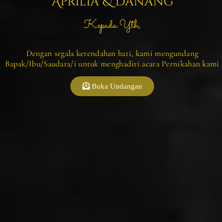
Aprilia & Danang
Kepada Yth,
Dengan segala kerendahan hati, kami mengundang
Bapak/Ibu/Saudara/i untuk menghadiri acara Pernikahan kami
Buka Undangan
Kirim Ucapan
26
Ucapan